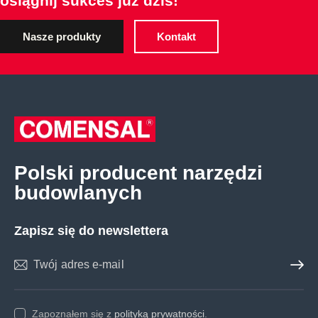
osiągnij sukces już dziś!
Nasze produkty
Kontakt
Polski producent narzędzi
budowlanych
Zapisz się do newslettera
Zapisz 
Zapoznałem się z
polityką prywatności
.