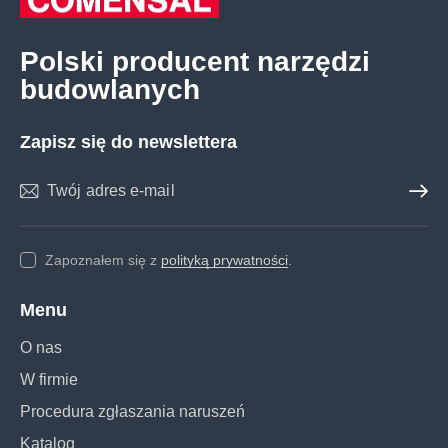
Polski producent narzędzi
budowlanych
Zapisz się do newslettera
Zapisz 
Zapoznałem się z
polityką prywatności
.
Menu
O nas
W firmie
Procedura zgłaszania naruszeń
Katalog